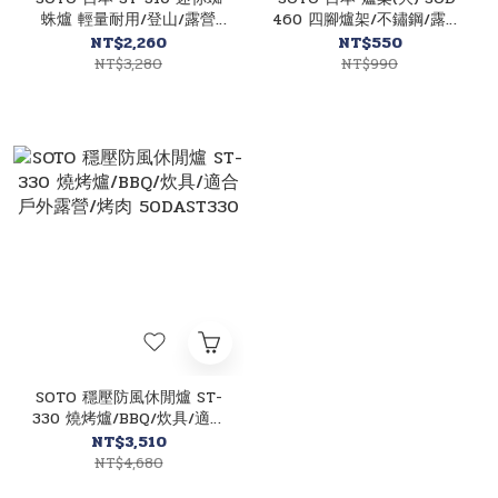
蛛爐 輕量耐用/登山/露營
460 四腳爐架/不鏽鋼/露營/
50DA05037
登山/拆卸簡單 50DA05061
NT$2,260
NT$550
NT$3,280
NT$990
SOTO 穩壓防風休閒爐 ST-
330 燒烤爐/BBQ/炊具/適合
戶外露營/烤肉 50DAST330
NT$3,510
NT$4,680