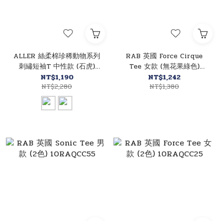
ALLER 絲柔棉珍稀動物系列
RAB 英國 Force Cirque
刺繡短袖T 中性款 (石虎)
Tee 女款 (無花果綠色)
10AL6602T
10RAQCC64
NT$1,190
NT$1,242
NT$2,280
NT$1,380