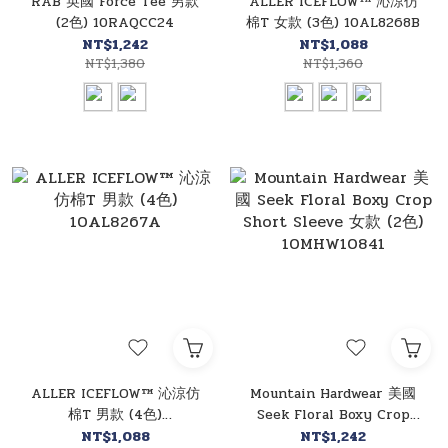
RAB 英國 Force Tee 男款
ALLER ICEFLOW™ 沁涼仿
(2色) 10RAQCC24
棉T 女款 (3色) 10AL8268B
NT$1,242
NT$1,088
NT$1,380
NT$1,360
ALLER ICEFLOW™ 沁涼仿
Mountain Hardwear 美國
棉T 男款 (4色)
Seek Floral Boxy Crop
10AL8267A
Short Sleeve 女款 (2色)
NT$1,088
NT$1,242