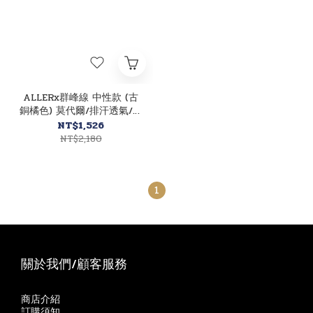
ALLERx群峰線 中性款 (古
銅橘色) 莫代爾/排汗透氣/快
乾/登山休閒 10AL3952
NT$1,526
NT$2,180
1
關於我們/顧客服務
商店介紹
訂購須知