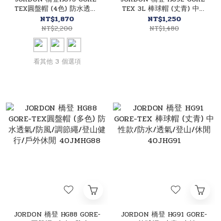
TEX圓盤帽 (4色) 防水透氣/
TEX 3L 棒球帽 (丈青) 中性
調節繩/登山健行/戶外休閒
款/防水/透氣/登山/休閒
NT$1,870
NT$1,250
40JMHG73
40JHG92
NT$2,200
NT$1,480
看其他 3 個選項
JORDON 橋登 HG88 GORE-
JORDON 橋登 HG91 GORE-