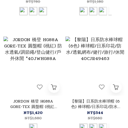
40JHG85
NT$780
NT$1,180
JORDON 橋登 HG88A
【黎陽】日系防水棒球帽 (6
GORE-TEX 圓盤帽 (桃紅)
色) 棒球帽/日系印花/防水/
防水透氣/調節繩/登山健行/
透氣網布/健行/旅行/休閒
NT$1,420
NT$544
戶外休閒 *40JWHG88A
40CJR49463
NT$1,680
NT$680