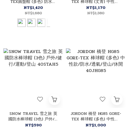
TEX圓盤帽 (多色) 防水透
TEX 棒球帽 (丈青) 中性款/
氣/防風/調節繩/登山健行/
防水/透氣/登山/休閒
NT$1,420
NT$1,170
戶外休閒 40JMHG88
40JHG91
NT$1,680
NT$1,380
SNOW TRAVEL 雪之旅 英
JORDON 橋登 HG85 GORE-
國防水棒球帽 (3色) 戶外/健
TEX 棒球帽 (多色) 中性款/
行/運動/登山 40STAH5
防水/透氣/登山/休閒
NT$590
NT$1,000