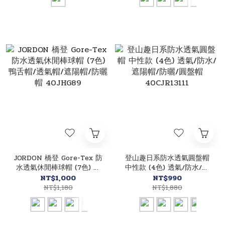
JORDON 橋登 Gore-Tex 防
登山趣日系防水透氣圓盤帽
水透氣休閒棒球帽 (7色) 鴨
中性款 (4色) 透氣/防水/遮
舌帽/透氣帽/遮陽帽/防曬帽
陽帽/防曬/圓盤帽
NT$1,000
NT$990
40JHG89
40CJR13111
NT$1,180
NT$1,880