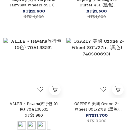
Fairview Wheels 65L (黑
Duffel 45L (黑色)
色) 73OS007412
72OS006142
NT$12,600
NT$3,600
NT$14,000
NT$4,000
ALLER × Havana旅行包 (6
OSPREY 美國 Ozone 2-
色) 70AL38531
Wheel 80L/27in (黑色)
74OS006931
NT$1,980
NT$11,700
NT$13,000