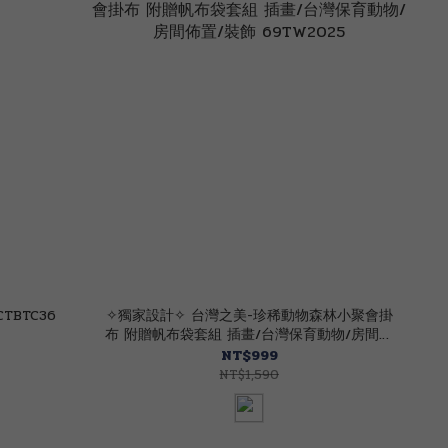
D輕巧戶外照明方燈 80CTBTC36
✧獨家設計✧ 台灣之美-珍稀動物森林小聚會掛
布 附贈帆布袋套組 插畫/台灣保育動物/房間佈
置/裝飾 69TW2025
NT$999
NT$1,590