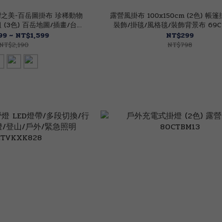
灣之美-百岳圖掛布 珍稀動物
露營風掛布 100x150cm (2色) 帳
(3色) 百岳地圖/插畫/台灣
裝飾/掛毯/風格毯/裝飾背景布 69CT
/登山戰袍 69TW100MT
9 ~ NT$1,599
NT$299
NT$2,190
NT$798