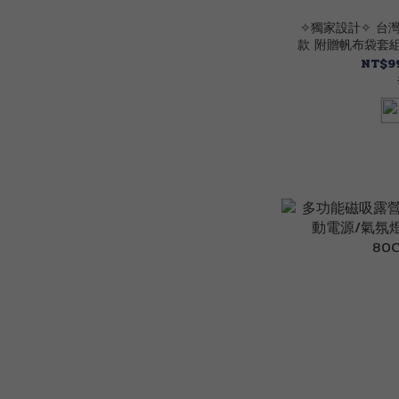
✧獨家設計✧ 台
款 附贈帆布袋套組 
保育動物/房間佈置
NT$99