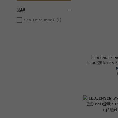
品牌
Sea to Summit (1)
LEDLENSER 
1200流明/IP6
包 