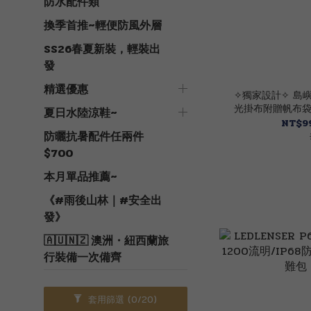
防水配件類
換季首推~輕便防風外層
SS26春夏新裝，輕裝出
發
精選優惠
✧獨家設計✧ 島嶼
光掛布附贈帆布袋套
夏日水陸涼鞋~
掛飾
NT$99
防曬抗暑配件任兩件
$700
本月單品推薦~
《#雨後山林｜#安全出
發》
🇦🇺🇳🇿 澳洲・紐西蘭旅
行裝備一次備齊
套用篩選
(0/20)