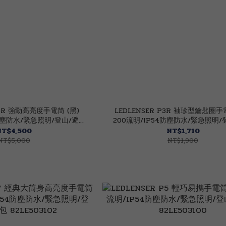
P6R 強勁高亮度手電筒 (黑)
LEDLENSER P3R 袖珍型鑰匙圈手
8防塵防水/緊急照明/登山/避難
200流明/IP54防塵防水/緊急照明/
82LE503146
包 82LE503107
NT$4,500
NT$1,710
NT$5,000
NT$1,900