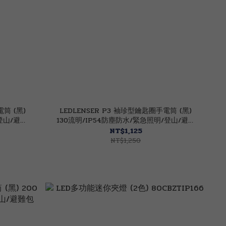
電筒 (黑)
LEDLENSER P3 袖珍型鑰匙圈手電筒 (黑)
登山/避難
130流明/IP54防塵防水/緊急照明/登山/避難
包 82LE503106
NT$1,125
NT$1,250