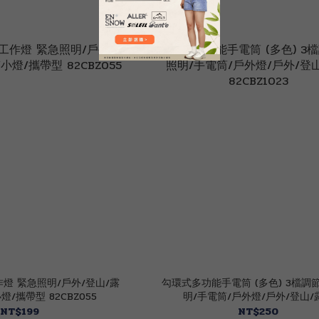
燈 緊急照明/戶外/登山/露
勾環式多功能手電筒 (多色) 3檔調
燈/攜帶型 82CBZ055
明/手電筒/戶外燈/戶外/登山/
82CBZ1023
NT$199
NT$250