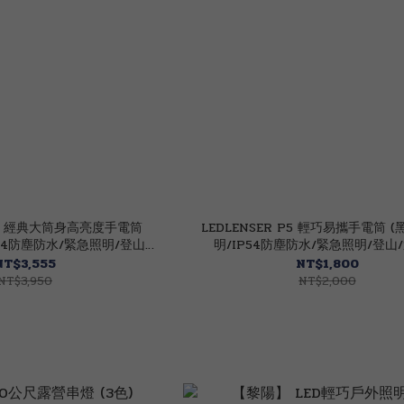
 P7 經典大筒身高亮度手電筒
LEDLENSER P5 輕巧易攜手電筒 (黑
IP54防塵防水/緊急照明/登山/
明/IP54防塵防水/緊急照明/登山
 82LE503102
82LE503100
NT$3,555
NT$1,800
NT$3,950
NT$2,000