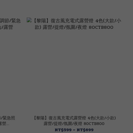
節/緊急照
【黎陽】復古風充電式露營燈 4色(大款/小款)
露營
露營/提燈/氛圍/夜燈 80CTB800
NT$599 ~ NT$699