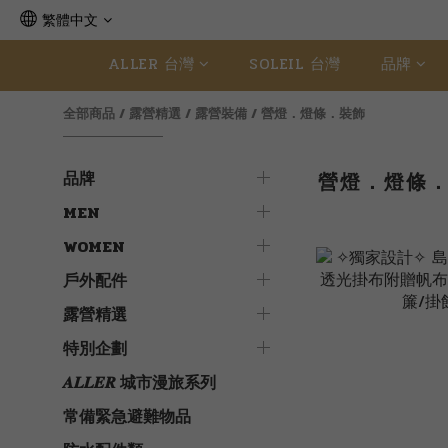
繁體中文
ALLER 台灣
SOLEIL 台灣
品牌
全部商品
/
露營精選
/
露營裝備
/
營燈．燈條．裝飾
品牌
營燈．燈條
MEN
WOMEN
戶外配件
露營精選
特別企劃
𝑨𝑳𝑳𝑬𝑹 城市漫旅系列
常備緊急避難物品