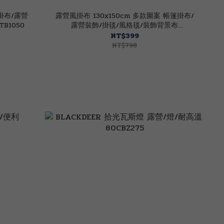
篷掛布/露營
露營風掛布 130x150cm 多款圖案 帳篷掛布/
B1050
露營裝飾/掛毯/風格毯/裝飾背景布
69CTB3050
NT$399
NT$798