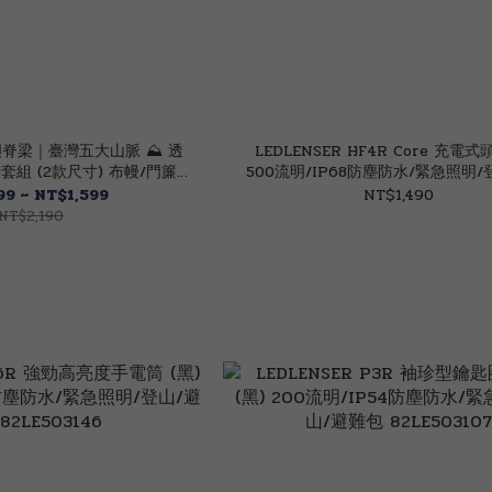
脊梁｜臺灣五大山脈 ⛰︎ 透
LEDLENSER HF4R Core 充電式
組 (2款尺寸) 布幔/門簾/
500流明/IP68防塵防水/緊急照明/
 69TW0005
包 81LE502790
9 ~ NT$1,599
NT$1,490
NT$2,190