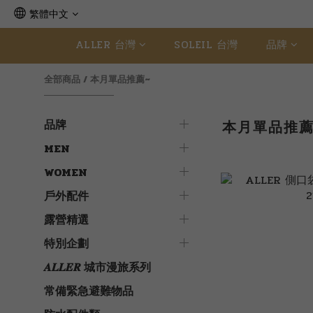
繁體中文
ALLER 台灣
SOLEIL 台灣
品牌
全部商品
/
本月單品推薦~
品牌
本月單品推薦
MEN
WOMEN
戶外配件
露營精選
特別企劃
𝑨𝑳𝑳𝑬𝑹 城市漫旅系列
常備緊急避難物品