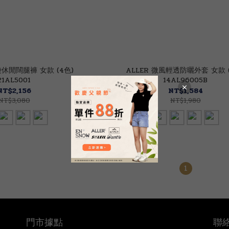
袋休閒闊腿褲 女款 (4色)
ALLER 微風輕透防曬外套 女款 (
21AL5001
14AL96005B
NT$2,156
NT$1,584
NT$3,080
NT$1,980
1
門市據點
聯