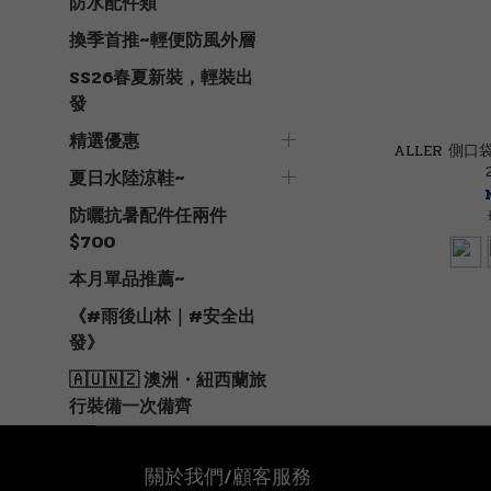
防水配件類
換季首推~輕便防風外層
SS26春夏新裝，輕裝出
發
精選優惠
ALLER 側口
夏日水陸涼鞋~
防曬抗暑配件任兩件
$700
本月單品推薦~
《#雨後山林｜#安全出
發》
🇦🇺🇳🇿 澳洲・紐西蘭旅
行裝備一次備齊
關於我們/顧客服務