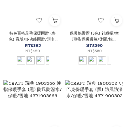
特色百搭刷毛保暖圍脖 (多
保暖鴨舌帽 (5色) 針織帽/空
色) 寬版/多功能圍脖/頭巾/
頂帽/保暖透氣/休閒/旅遊
面罩/保暖/戶外/登山/旅遊
41CNR1990
NT$395
NT$390
43CBS00198
NT$450
NT$580