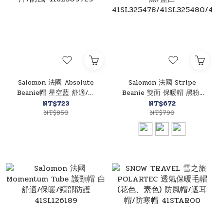
Salomon 法國 Absolute
Salomon 法國 Stripe
Beanie帽 星空藍 舒適/排
Beanie 雙面 保暖帽 黑粉/
汗/防風 41SL309729
橘黑/藍白
NT$723
NT$672
NT$850
41SL325478/41SL325480/41S
NT$790