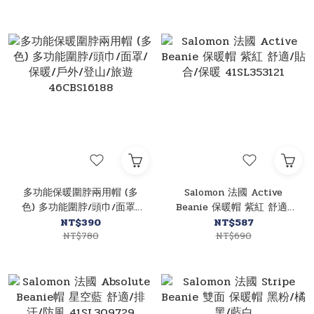
多功能保暖圍脖兩用帽 (多
Salomon 法國 Active
色) 多功能圍脖/頭巾/面罩/
Beanie 保暖帽 紫紅 舒適/
保暖/戶外/登山/旅遊
貼合/保暖 41SL353121
NT$390
NT$587
46CBS16188
NT$780
NT$690