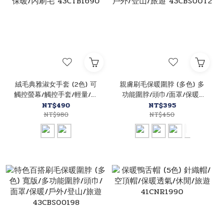
絨毛典雅淑女手套 (2色) 可
親膚刷毛保暖圍脖 (多色) 多
觸控螢幕/觸控手套/輕量/保
功能圍脖/頭巾/面罩/保暖/
暖/內刷毛 43CTB1690
戶外/登山/旅遊
NT$490
NT$395
NT$980
43CBS00T2
NT$450