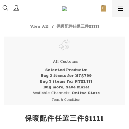
View All
保暖配件任選三件$1111
All Customer
Selected Products:
Buy 2 items for NT$799
Buy 3 items for NT$1,111
Buy more, Save more!
Available Channels:
Online Store
Term & Condition
保暖配件任選三件$1111