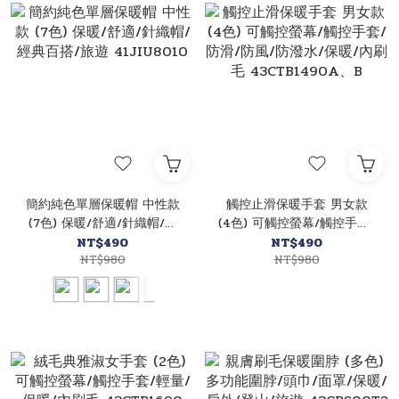
簡約純色單層保暖帽 中性款
觸控止滑保暖手套 男女款
(7色) 保暖/舒適/針織帽/經
(4色) 可觸控螢幕/觸控手套/
典百搭/旅遊 41JIU8010
防滑/防風/防潑水/保暖/內
NT$490
NT$490
NT$980
刷毛 43CTB1490A、B
NT$980