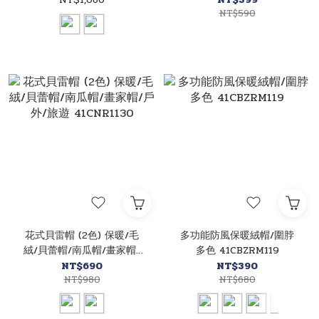
43R1901623
41KM5972
NT$590
花式貝雷帽 (2色) 保暖/毛
多功能防風保暖絨帽/圍脖
絨/貝蕾帽/南瓜帽/畫家帽/
多色 41CBZRM119
戶外/旅遊 41CNR1130
NT$690
NT$390
NT$980
NT$680