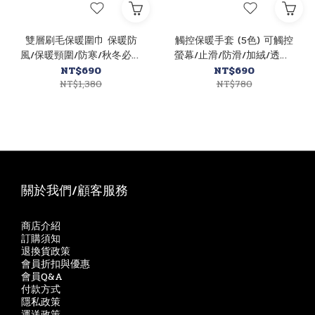
雙層刷毛保暖圍巾 保暖防
觸控保暖手套 (5色) 可觸控
風/保暖頸圍/防寒/秋冬必備
螢幕/止滑/防滑/加絨/透氣/
43CPR02012
觸控手套 43POT94464
NT$690
NT$690
NT$1,380
NT$780
關於我們/顧客服務
商店介紹
訂購須知
退換貨政策
會員折扣與優惠
會員Q&A
付款方式
隱私政策
運送政策