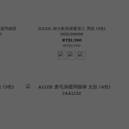
0鎖溫羽絨背
SOLEIL 紳士軟殼保暖背心 男款 (3色)
5
00SL99668
NT$1,380
NT$2,760