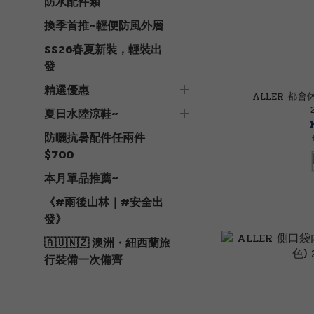
防水配件類
換季首推~輕便防風外層
SS26春夏新裝，輕裝出
發
精選優惠
ALLER 都會
夏日水陸涼鞋~
防曬抗暑配件任兩件
$700
本月單品推薦~
《#雨後山林｜#安全出
發》
🇦🇺🇳🇿 澳洲・紐西蘭旅
行裝備一次備齊