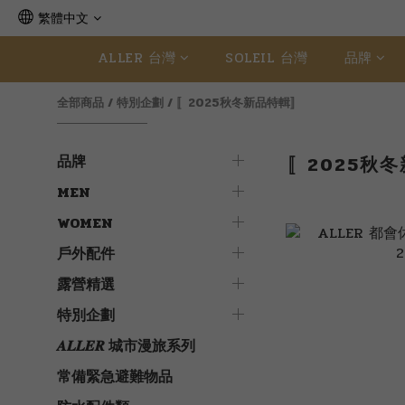
繁體中文
ALLER 台灣
SOLEIL 台灣
品牌
全部商品
/
特別企劃
/
〚2025秋冬新品特輯〛
品牌
〚2025秋
MEN
WOMEN
戶外配件
露營精選
特別企劃
𝑨𝑳𝑳𝑬𝑹 城市漫旅系列
常備緊急避難物品