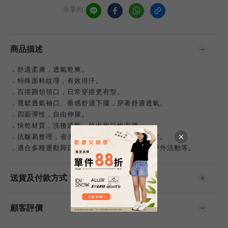
分享到
商品描述
．舒適柔膚，透氣乾爽。
．特殊面料紋理，有效排汗。
．百搭圓領領口，日常穿搭更有型。
．寬鬆透氣袖口、垂感舒適下擺，穿著舒適透氣。
．四面彈性，自由伸展。
．快乾材質，洗後速乾，外出旅行也方便。
．抗皺易整理，省去燙衣困擾，日常穿搭更輕鬆。
．適合多種運動與日常穿搭，如慢跑、健身、戶外活動等。
送貨及付款方式
顧客評價