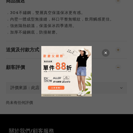
商品描述
．304不鏽鋼，雙層真空保溫保冰更有感。
．內壁一體成型無接縫，杯口平整無螺紋，飲用觸感更佳。
．強效隔熱鎖溫，保溫保冰四季適用。
．加厚不鏽鋼底，防撞耐磨。
送貨及付款方式
顧客評價
尚未有任何評價
關於我們/顧客服務