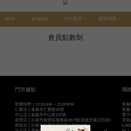
MEN
WOMEN
戶外配件
露營精選
會員點數制
門市據點
聯
營業時間 / 11:30AM ~ 21:00PM
客服時
仁愛店 | 嘉義市仁愛路16號
客服電
中山店 | 嘉義市中山路125號
電子信
新營店 | 台南市新營區復興路367號(貴族世家正對面)
雲嘉
府前店 | 台南市中西區府前路二段195號
LIN
斗六店 | 雲林縣斗六市雲林路二段90號
IG /