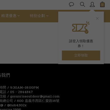
精選優惠
特別企劃
ALLER 絲柔棉
請登入領取優惠
券！
立即領取
絡我們
間 / 9:30AM~18:00PM
話 / 05 - 2844847
箱 / gosunriseoutdoor@gmail.com
南總公司 / 600 嘉義市西區仁愛路16號
E@ / @hob4302x
 sunrise.1996