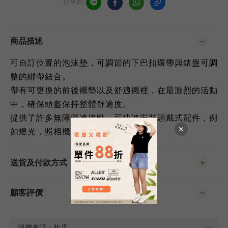
分享到
商品描述
可自訂位置的泡沫墊，可調節的下巴扣環帶與錶盤可調
整的綁帶結合
。
帶有可更換的前後襯墊以及舒適襯裡
，
在最激烈的活動
中，確保頭盔保持整體舒適度
。
提供了許多無障礙連接點，可快速安裝頭戴式配件，例
如燈光，照相機和護目鏡
。
送貨及付款方式
顧客評價