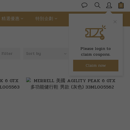
精選優惠
特別企劃
ALLER 絲柔棉
Please login to
Filter
Sort by
24 Items per
claim coupons.
page
Claim now