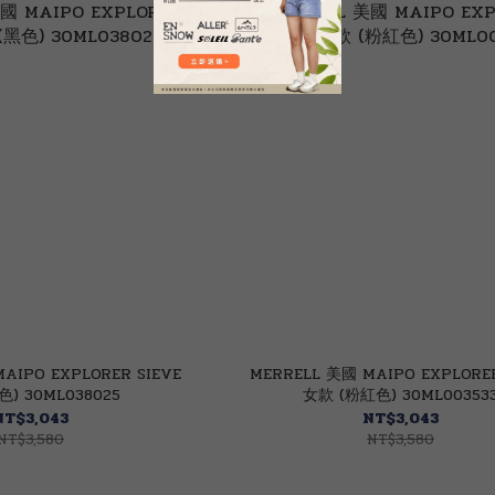
AIPO EXPLORER SIEVE
MERRELL 美國 MAIPO EXPLORER
色) 30ML038025
女款 (粉紅色) 30ML00353
NT$3,043
NT$3,043
NT$3,580
NT$3,580