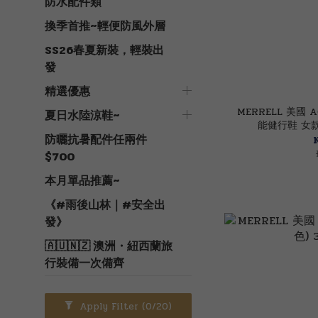
防水配件類
換季首推~輕便防風外層
SS26春夏新裝，輕裝出
發
精選優惠
MERRELL 美國 A
夏日水陸涼鞋~
能健行鞋 女款 
防曬抗暑配件任兩件
$700
本月單品推薦~
《#雨後山林｜#安全出
發》
🇦🇺🇳🇿 澳洲・紐西蘭旅
行裝備一次備齊
Apply Filter
(0/20)