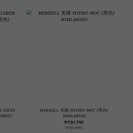
 SIEVE
MERRELL 美國 HYDRO MOC (黑色)
38027
30ML48595
NT$1,782
NT$1,980