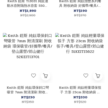
Keith 鎧斯 Ti3031 純鈦運
Keith 鎧斯 純鈦摺疊系列餐
動水壺附隔熱水壺套 550ml
具 附收納袋 好攜帶/餐具/登
戶外登山/登山露營/輕量便
山露營/郊山健行
NT$1,890
NT$190
攜 52KEITI3031
51KEITI530
NT$2,900
NT$370
Keith 鎧斯 純鈦環保斜口彎
Keith 鎧斯 純鈦輕量環保筷
吸管 7mm 附清潔刷 附收納
子 方形 23cm 附收納袋 筷
袋 環保吸管/好攜帶/餐具/登
子/餐具/登山露營/郊山健行
NT$230
NT$330
山露營/郊山健行
51KEITI5622
NT$350
NT$520
52KEITI3701