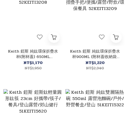
Keith 鎧斯 純鈦環保折疊水
Keith 鎧斯 純鈦環保折疊水
杯(附杯蓋) 650ML
杯900ML (附杯蓋收納袋)
52KEITI3208
摺疊手把/便攜/露營/野炊/
NT$1,170
NT$1,220
環保餐具 52KEITI3209
NT$1,950
NT$2,340