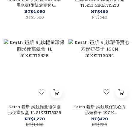
用水壺(附飯盒壺套)
Ti5213 51KEITI5213
52KEITI3060
NT$4,690
NT$466
NT$5,520
NT$640
Keith 鎧斯 純鈦輕量環保圓
Keith 鎧斯 純鈦環保實心方
形便當飯盒 1L 51KEITI5328
形短筷子 19CM
51KEITI5634
NT$1,270
NT$420
NT$1,490
NT$720