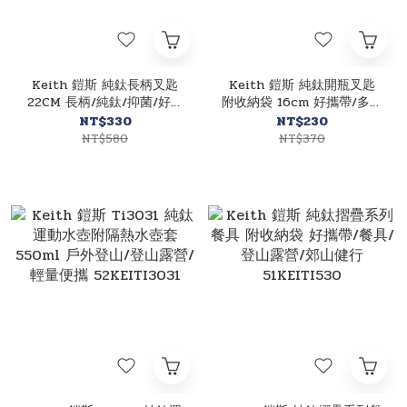
Keith 鎧斯 純鈦長柄叉匙
Keith 鎧斯 純鈦開瓶叉匙
22CM 長柄/純鈦/抑菌/好清
附收納袋 16cm 好攜帶/多功
洗 51KEITI5319
能/開瓶器/湯匙/叉子/餐具/
NT$330
NT$230
登山露營/郊山健行
NT$580
NT$370
51KEITI5311