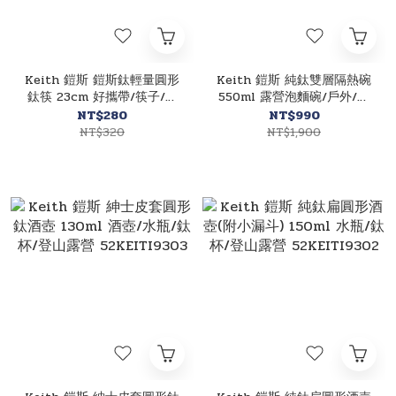
Keith 鎧斯 鎧斯鈦輕量圓形
Keith 鎧斯 純鈦雙層隔熱碗
鈦筷 23cm 好攜帶/筷子/餐
550ml 露營泡麵碗/戶外/野
具/登山露營/郊山健行
營餐盒/登山 51KEITI5322
NT$280
NT$990
51KEITI5620
NT$320
NT$1,900