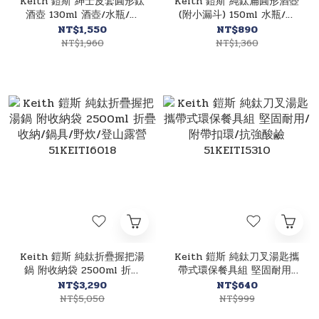
Keith 鎧斯 紳士皮套圓形鈦
Keith 鎧斯 純鈦扁圓形酒壺
酒壺 130ml 酒壺/水瓶/鈦
(附小漏斗) 150ml 水瓶/鈦
杯/登山露營 52KEITI9303
杯/登山露營 52KEITI9302
NT$1,550
NT$890
NT$1,960
NT$1,360
Keith 鎧斯 純鈦折疊握把湯
Keith 鎧斯 純鈦刀叉湯匙攜
鍋 附收納袋 2500ml 折疊
帶式環保餐具組 堅固耐用/
收納/鍋具/野炊/登山露營
附帶扣環/抗強酸鹼
NT$3,290
NT$640
51KEITI6018
51KEITI5310
NT$5,050
NT$999