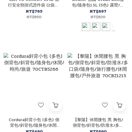
行安全頸掛式證件袋 (2袋口)
包/隨身包1.5L (5色) 露營/戶
灰 70STS33071
外/休閒/旅遊腰包/休閒腰包
NT$765
NT$697
70A3910420
NT$850
NT$820
Cordura斜背小包 (多色) 側
【黎陽】休閒腰包 黑 胸包/
背包/斜背包/隨身包/休閒/
側背包/斜背包/防潑水/多口
時尚/旅遊 70CTB5266
袋/隨身包/旅行腰包/休閒腰
NT$490
NT$690