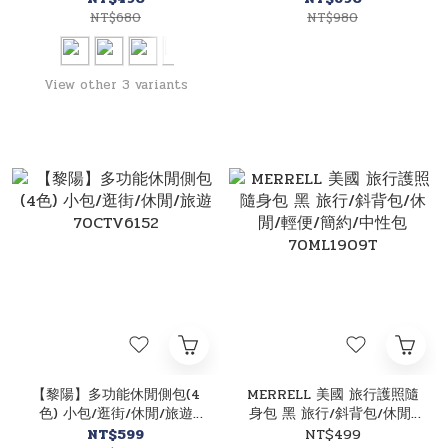
包/戶外旅遊 70CBZ1215
NT$680
NT$980
View other 3 variants
【黎陽】多功能休閒側包(4
MERRELL 美國 旅行護照隨
色) 小包/逛街/休閒/旅遊
身包 黑 旅行/斜背包/休閒/
70CTV6152
輕便/簡約/中性包
NT$599
NT$499