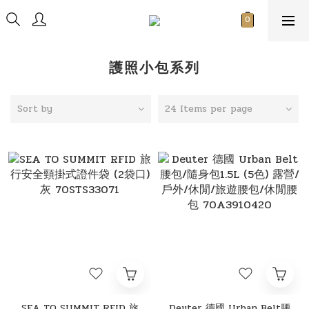
護照小包系列
Sort by
24 Items per page
SEA TO SUMMIT RFID 旅
Deuter 德國 Urban Belt腰