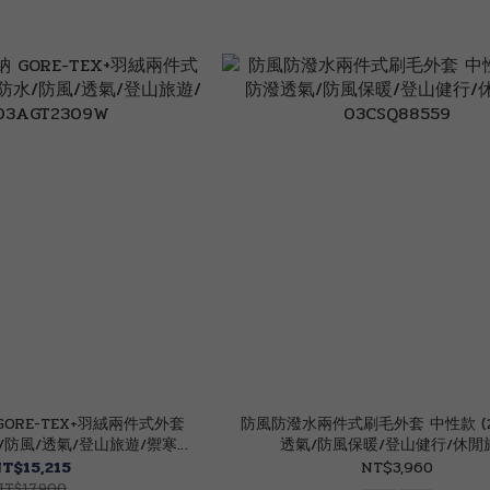
 GORE-TEX+羽絨兩件式外套
防風防潑水兩件式刷毛外套 中性款 (2
水/防風/透氣/登山旅遊/禦寒
透氣/防風保暖/登山健行/休閒
AGT2309W
03CSQ88559
T$15,215
NT$3,960
NT$17,900