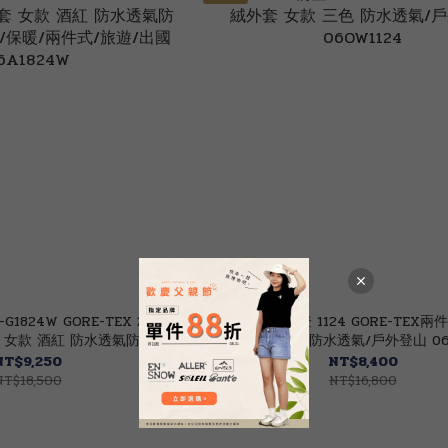
-G1824W GORE-TEX 2L兩
JORDON 橋登 1124 GORE-TEX
 女款 酒紅 防水透氣防
套 女款 三色 防水透氣/戶外登山 06O
FT/保暖/兩件式/旅遊/出國
NT$9,250
NT$8,400
06A1824W
NT$18,500
NT$16,800