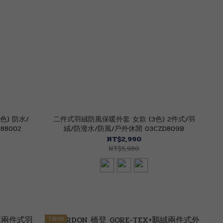
色) 防水/
二件式羽絨防風保暖外套 女款 (3色) 2件式/羽
88002
絨/防潑水/防風/戶外休閒 03CZD809B
NT$2,990
NT$5,980
下殺5折