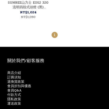
SUNREE山力士 EOS2 320
流明四段式頭燈 (黑)
81CLS0119
NT$1,024
NT$1,280
1
關於我們/顧客服務
商店介紹
訂購須知
退換貨政策
會員折扣與優惠
會員Q&A
付款方式
隱私政策
運送政策