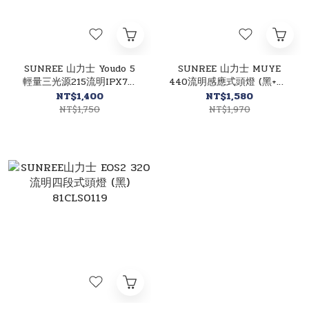
SUNREE 山力士 Youdo 5
SUNREE 山力士 MUYE
輕量三光源215流明IPX7防
440流明感應式頭燈 (黑+紅)
水頭燈 (附防水盒)
440流明/露營燈/手電筒/登
NT$1,400
NT$1,580
81CLS0008
山/緊急訊號 81CLS0115
NT$1,750
NT$1,970