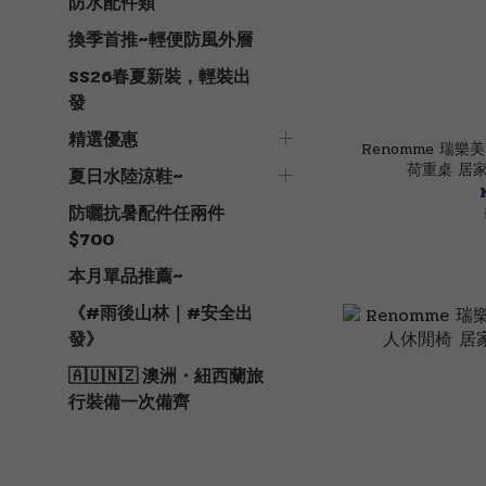
防水配件類
換季首推~輕便防風外層
SS26春夏新裝，輕裝出
發
精選優惠
Renomme 瑞樂
荷重桌 居家/
夏日水陸涼鞋~
防曬抗暑配件任兩件
$700
本月單品推薦~
《#雨後山林｜#安全出
發》
🇦🇺🇳🇿 澳洲・紐西蘭旅
行裝備一次備齊