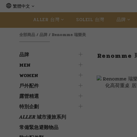
繁體中文
ALLER 台灣
SOLEIL 台灣
品牌
全部商品
/
品牌
/
Renomme 瑞樂美
品牌
Renomme
MEN
WOMEN
戶外配件
露營精選
特別企劃
𝑨𝑳𝑳𝑬𝑹 城市漫旅系列
常備緊急避難物品