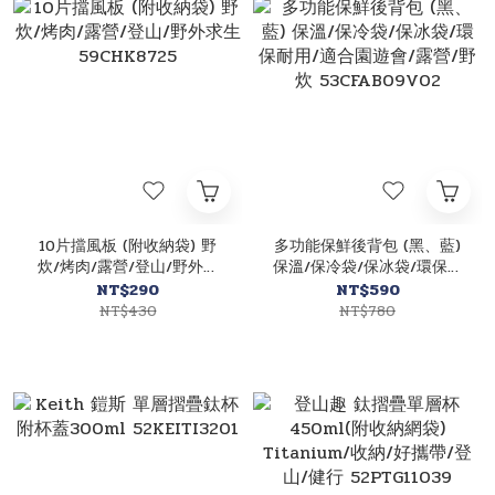
10片擋風板 (附收納袋) 野
多功能保鮮後背包 (黑、藍)
炊/烤肉/露營/登山/野外求
保溫/保冷袋/保冰袋/環保耐
生 59CHK8725
用/適合園遊會/露營/野炊
NT$290
NT$590
53CFAB09V02
NT$430
NT$780