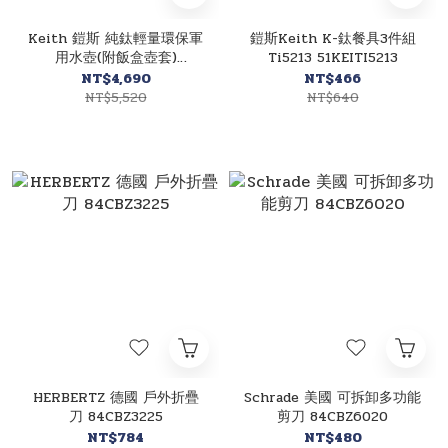
Keith 鎧斯 純鈦輕量環保軍
鎧斯Keith K-鈦餐具3件組
用水壺(附飯盒壺套)
Ti5213 51KEITI5213
52KEITI3060
NT$4,690
NT$466
NT$5,520
NT$640
HERBERTZ 德國 戶外折疊
Schrade 美國 可拆卸多功能
刀 84CBZ3225
剪刀 84CBZ6020
NT$784
NT$480