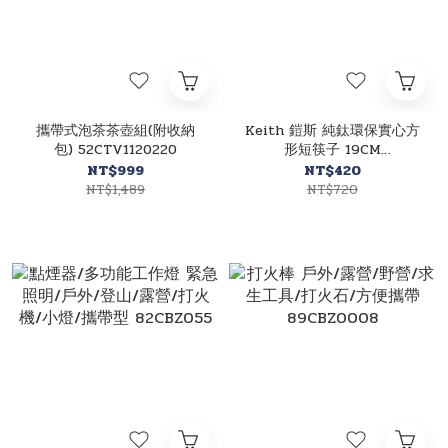
攜帶式泡茶茶壺組(附收納
Keith 鎧斯 純鈦環保實心方
包) 52CTV1120220
形短筷子 19CM
51KEITI5634
NT$999
NT$420
NT$1,489
NT$720