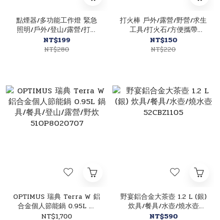
點煙器/多功能工作燈 緊急
打火棒 戶外/露營/野營/求生
照明/戶外/登山/露營/打火
工具/打火石/方便攜帶
機/小燈/攜帶型 82CBZ055
89CBZ0008
NT$199
NT$150
NT$280
NT$220
OPTIMUS 瑞典 Terra W 鋁
野宴鋁合金大茶壺 1.2 L (銀)
合金個人節能鍋 0.95L 鍋
炊具/餐具/水壺/燒水壺
具/餐具/登山/露營/野炊
52CBZ1105
NT$1,700
NT$590