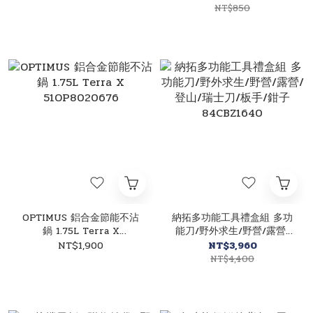
51OP8020707
NT$850
OPTIMUS 鋁合金節能不沾
納拓多功能工具禮盒組 多功
鍋 1.75L Terra X
能刀/野外求生/野營/露營/
51OP8020676
登山/瑞士刀/板手/鉗子
NT$1,900
NT$3,960
84CBZ1640
NT$4,400