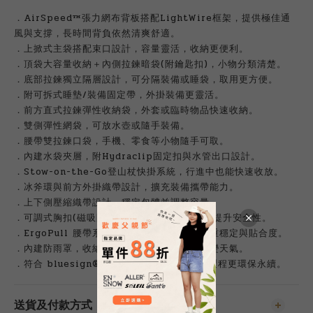
．AirSpeed™張力網布背板搭配LightWire框架，提供極佳通
風與支撐，長時間背負依然清爽舒適。
．上掀式主袋搭配束口設計，容量靈活，收納更便利。
．頂袋大容量收納＋內側拉鍊暗袋(附鑰匙扣)，小物分類清楚。
．底部拉鍊獨立隔層設計，可分隔裝備或睡袋，取用更方便。
．附可拆式睡墊/裝備固定帶，外掛裝備更靈活。
．前方直式拉鍊彈性收納袋，外套或臨時物品快速收納。
．雙側彈性網袋，可放水壺或隨手裝備。
．腰帶雙拉鍊口袋，手機、零食等小物隨手可取。
．內建水袋夾層，附Hydraclip固定扣與水管出口設計。
．Stow-on-the-Go登山杖快掛系統，行進中也能快速收放。
．冰斧環與前方外掛織帶設計，擴充裝備攜帶能力。
．上下側壓縮織帶設計，穩定包體並調整容量。
．可調式胸扣(磁吸開合+安全哨)，操作便利且提升安全性。
．ErgoPull 腰帶系統搭配加厚腰翼，提升負重穩定與貼合度。
．內建防雨罩，收納於底部專屬空間，應對多變天氣。
．符合 bluesign®PRODUCT標準，材質與製程更環保永續。
送貨及付款方式