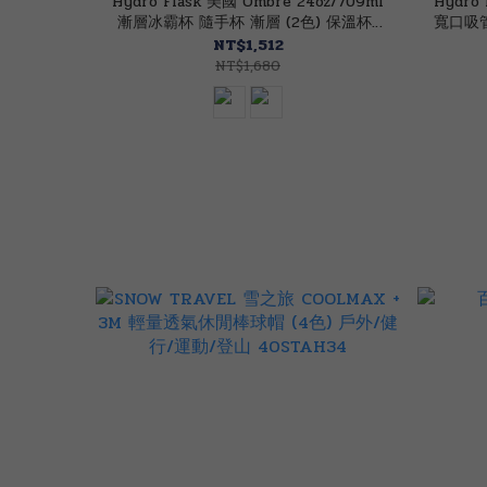
Hydro Flask 美國 Ombre 24oz/709ml
Hydro 
漸層冰霸杯 隨手杯 漸層 (2色) 保溫杯/
寬口吸管
吸管/保冰/無毒 52HF32PSS24
NT$1,512
NT$1,680