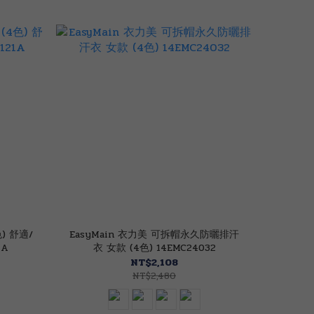
) 舒適/
EasyMain 衣力美 可拆帽永久防曬排汗
1A
衣 女款 (4色) 14EMC24032
NT$2,108
NT$2,480