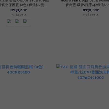
Flask 美國 Ombre 24oz/709ml
Hydro Flask 美國 32oz/946
真空保溫瓶 (3色) 保溫杯/提環/
青鳥藍 吸管/隨手杯/保溫杯
保冰/無毒 52HF24BFSS24
52HF32PS482
NT$1,602
NT$1,332
NT$1,780
NT$1,480