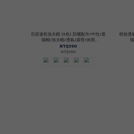
百搭速乾漁夫帽 (5色) 防曬配件/中性/遮
輕旅透氣
陽帽/漁夫帽/透氣/露營/休閒
陽
40CNR0314
NT$390
NT$580