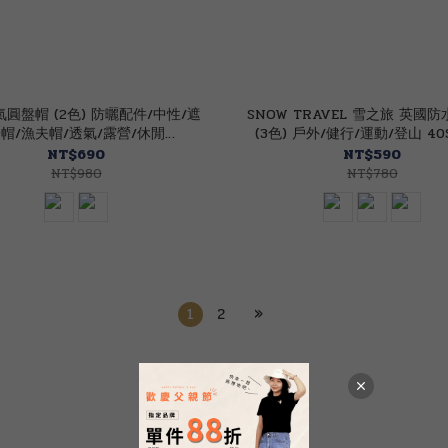
圓盤帽 (2色) 防曬配件/中性/遮
SNOW TRAVEL 雪之旅 英國
帽/漁夫帽/透氣/露營/休閒
(3色) 戶外/健行/運動/登山 40
40CNR0315
NT$690
NT$590
NT$980
NT$780
1
2
»