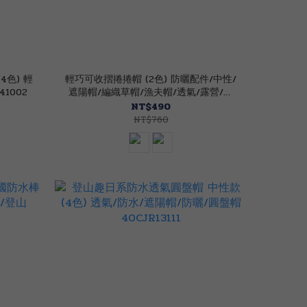
4色) 輕
輕巧可收摺捲捲帽 (2色) 防曬配件/中性/
1002
遮陽帽/編織草帽/漁夫帽/透氣/露營/休
閒 40CNR0312
NT$490
NT$760