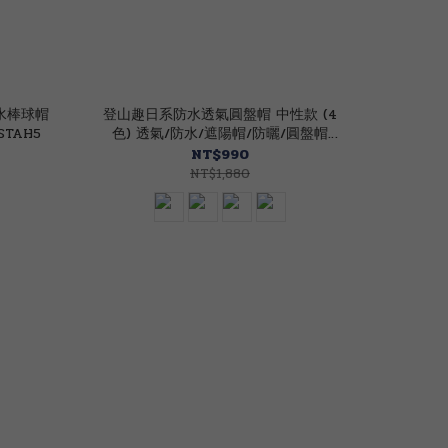
防水棒球帽
登山趣日系防水透氣圓盤帽 中性款 (4
STAH5
色) 透氣/防水/遮陽帽/防曬/圓盤帽
40CJR13111
NT$990
NT$1,880