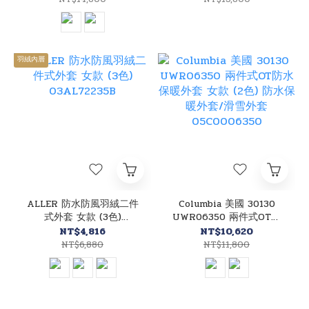
羽絨內層
ALLER 防水防風羽絨二件
Columbia 美國 30130
式外套 女款 (3色)
UWR06350 兩件式OT防
03AL72235B
水保暖外套 女款 (2色) 防
NT$4,816
NT$10,620
水保暖外套/滑雪外套
NT$6,880
NT$11,800
05C0006350