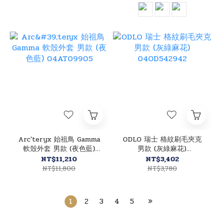
Arc'teryx 始祖鳥 Gamma
ODLO 瑞士 格紋刷毛夾克
軟殼外套 男款 (夜色藍)
男款 (灰綠麻花)
04AT09905
04OD542942
NT$11,210
NT$3,402
NT$11,800
NT$3,780
1
2
3
4
5
»