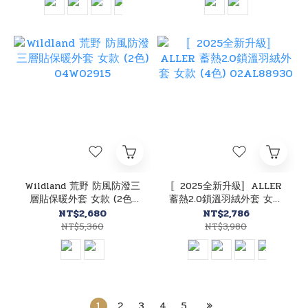
Wildland 荒野 防風防潑三
〚2025全新升級〛ALLER
層貼保暖外套 女款 (2色)
蓄熱2.0鎖溫羽絨外套 女款
04W02915
(4色) 02AL88930
NT$2,680
NT$2,786
NT$5,360
NT$3,980
1
2
3
4
5
»