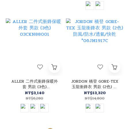
ALLER 二件式衝鋒保暖外
JORDON 橋登 GORE-TEX
套 男款 (3色)
玉龍衝鋒衣 男款 (2色) 防
03CKN88001
風/防水/透氣/快乾
NT$3,140
NT$13,320
*06JM1917C
NT$6,280
NT$14,800