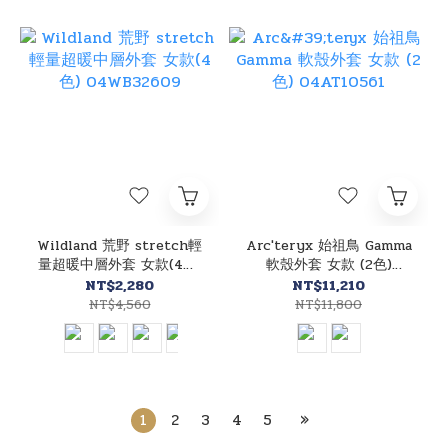
Wildland 荒野 stretch輕
Arc'teryx 始祖鳥 Gamma
量超暖中層外套 女款(4色)
軟殼外套 女款 (2色)
04WB32609
04AT10561
NT$2,280
NT$11,210
NT$4,560
NT$11,800
1
2
3
4
5
»