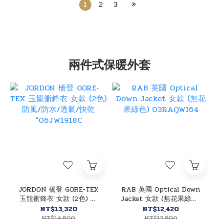
1
2
3
»
兩件式保暖外套
JORDON 橋登 GORE-TEX
RAB 英國 Optical Down
玉龍衝鋒衣 女款 (2色) 防
Jacket 女款 (無花果綠色)
風/防水/透氣/快乾
03RAQWI64
NT$13,320
NT$12,420
*06JW1918C
NT$14,800
NT$13,800