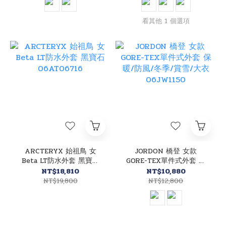
看其他 1 個選項
ARCTERYX 始祖鳥 女
JORDON 橋登 女款
Beta LT防水外套 黑寶石
GORE-TEX單件式外套 保
06AT06716
暖/防風/冬季/賞雪/大衣
NT$18,810
NT$10,880
06JW1150
NT$19,800
NT$12,800