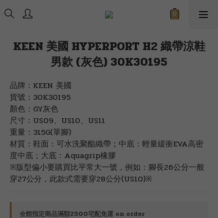
KEEN 美國 HYPERPORT H2 織帶涼鞋
男款 (灰色) 30K30195
品牌：KEEN 美國
貨號：30K30195
顏色：GY灰色
尺寸：US09、US10、US11
重量：315G(單腳)
材質：鞋面：可水洗聚酯織帶；中底：輕量緩衝EVA高密
度中底；大底：Aquagrip橡膠
※版型偏小要購買比平常大一號，例如：腳長26公分一般
穿27公分，此款式需要穿28公分(US10)※
全館指定商品滿額2500宅配免運 on order