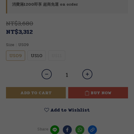
消費滿1200即享 超商免運 on order
NT$3,680
NT$3,312
Size
: US09
US09
US10
US11
ADD TO CART
BUY NOW
Add to Wishlist
Share