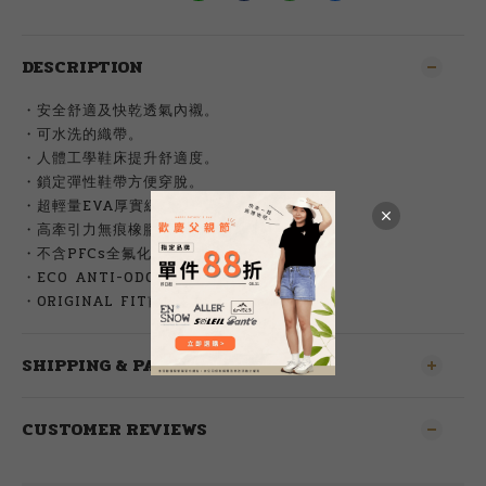
DESCRIPTION
・
安全舒適及快乾透氣內襯。
・可水洗的織帶。
・
人體工學鞋床提升舒適度。
・鎖定彈性鞋帶方便穿脫。
・
超輕量EVA厚實緩衝中底。
・高牽引力無痕橡膠大底。
・
不含PFCs全氟化合物。
・ECO ANTI-ODOR抑菌科技。
・
ORIGINAL FIT前腳掌寬敞空間設計。
SHIPPING & PAYMENT
CUSTOMER REVIEWS