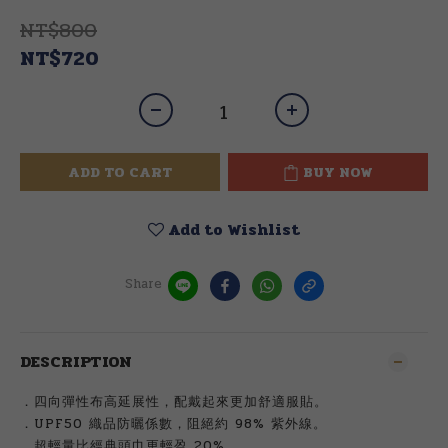
NT$800
NT$720
ADD TO CART
BUY NOW
Add to Wishlist
Share
DESCRIPTION
．四向彈性布高延展性，配戴起來更加舒適服貼。
．UPF50 織品防曬係數，阻絕約 98% 紫外線。
．超輕量比經典頭巾更輕盈 20%。