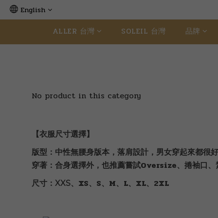
English
ALLER 台灣
SOLEIL 台灣
品牌
No product in this category
【衣服尺寸選擇】
版型：中性無腰身版本，落肩設計，男女穿起來都很
穿著：合身選擇外，也推薦嘗試Oversize、捲袖口
尺寸：
XS、S、M、L、XL、2XL
XXS、