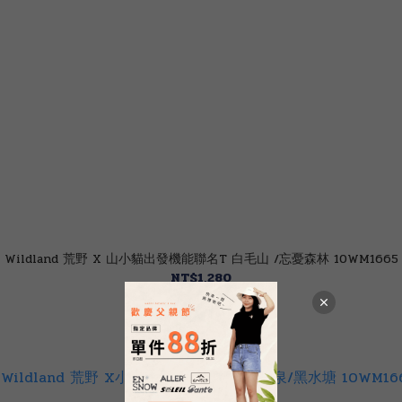
Wildland 荒野 X 山小貓出發機能聯名T 白毛山 /忘憂森林 10WM1665
NT$1,280
NT$2,580