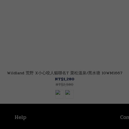
Wildland 荒野 X小心咬人貓聯名T 栗松溫泉/黑水塘 10WM1667
NT$1,280
NT$2,580
Help
Con