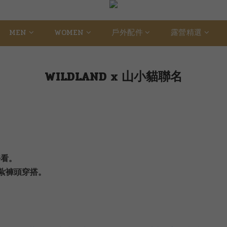
MEN
WOMEN
戶外配件
露營精選
WILDLAND x 山小貓聯名
好看。
、紮褲頭穿搭。