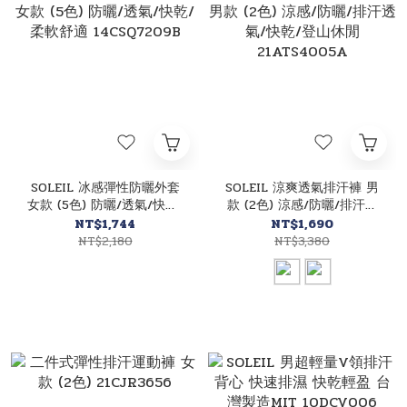
SOLEIL 冰感彈性防曬外套
SOLEIL 涼爽透氣排汗褲 男
女款 (5色) 防曬/透氣/快乾/
款 (2色) 涼感/防曬/排汗透
柔軟舒適 14CSQ7209B
氣/快乾/登山休閒
NT$1,744
NT$1,690
21ATS4005A
NT$2,180
NT$3,380