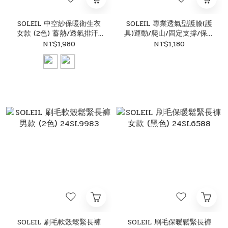
SOLEIL 中空紗保暖衛生衣
SOLEIL 專業透氣型護膝(護
女款 (2色) 蓄熱/透氣排汗/
具)運動/爬山/固定支撐/保護
彈性/底層衣/保暖/出國旅
膝蓋 83POT2120
NT$1,980
NT$1,180
遊/登山健行 12U36002
SOLEIL 刷毛軟殼鬆緊長褲
SOLEIL 刷毛保暖鬆緊長褲