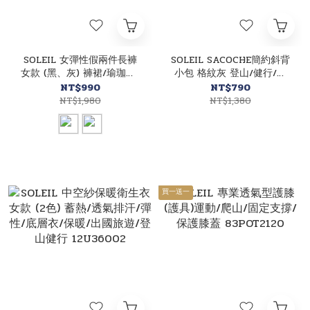
SOLEIL 女彈性假兩件長褲
SOLEIL SACOCHE簡約斜背
女款 (黑、灰) 褲裙/瑜珈褲/
小包 格紋灰 登山/健行/休
運動褲裙/彈性/高腰/長褲裙
閒/戶外 70CTV5270
NT$990
NT$790
21SL9045
NT$1,980
NT$1,380
買一送一