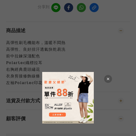
分享到
商品描述
高彈性刷毛機能布，溫暖不悶熱
高彈性、良好排汗透氣快乾易洗
前中拉鍊深淺配色
Polartec織標拉耳
右胸經典鹿頭繡花
衣身剪接修飾線條
左袖Polartec印花
送貨及付款方式
顧客評價