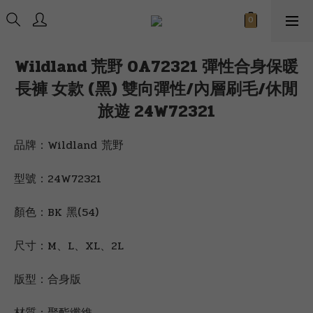
Wildland 荒野 0A72321 彈性合身保暖
長褲 女款 (黑) 雙向彈性/內層刷毛/休閒
旅遊 24W72321
品牌：Wildland 荒野
型號：24W72321
顏色：BK 黑(54)
尺寸：M、L、XL、2L
版型：合身版
材質：聚酯纖維