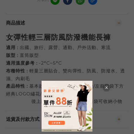
商品描述
女彈性輕三層防風防潑機能長褲
適用 :
出國、旅行、露營、通勤、戶外活動、寒流
版型 :
直筒版型
適用溫度參考 :
-2°C~5°C
布種特性
:
輕量三層貼合、雙向彈性、防風、防潑水、透
濕、內刷毛
產品特性
:
基本款/兩側袋排拉鍊插手口袋/左前口袋下方
經典LOGO繡花/
後上兩個袋排拉鍊開袋/4個口袋可收納小物
送貨及付款方式