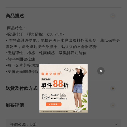
商品描述
商品特色：
•吸濕排汗、彈力防皺、抗UV30+
• 布料高透溼功能，能快速將汗水導出衣料外層蒸發、藉以保持身
體乾爽，避免運動後全身濕汗、黏瘩瘩的不舒服感覺
•優越彈性、棉感、乾爽觸感，吸濕排汗功能佳
•前中半開襟拉鍊
•袖下叉片剪接增加活動量
•左胸鹿頭轉印標設計
送貨及付款方式
顧客評價