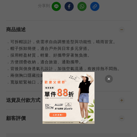
分享到
商品描述
．可拆帽設計，依需求自由調整造型與功能性，晴雨皆宜。
．帽子拆卸簡便，適合戶外與日常多元穿搭。
．採用輕盈材質，輕量、好攜帶穿著無負擔。
．方便摺疊收納，適合旅遊、通勤攜帶。
．背後與側身透氣孔設計，加強空氣流通，有效排熱不悶熱。
．兩側胸口隱藏拉鍊，隱形設計，美觀不突兀。
．寬版鬆緊袖口，方便活動，不卡手腕。
送貨及付款方式
顧客評價