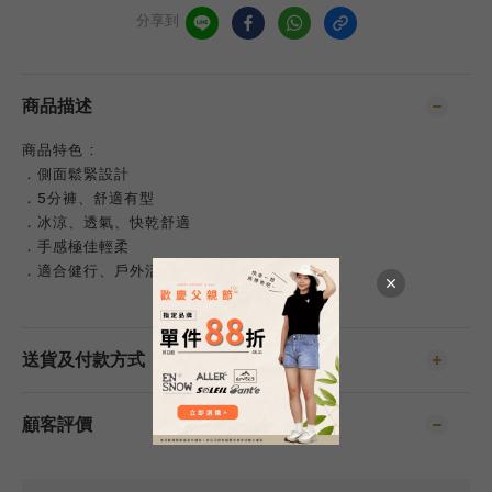
分享到
商品描述
商品特色 :
．側面鬆緊設計
．5分褲、舒適有型
．冰涼、透氣、快乾舒適
．手感極佳輕柔
．適合健行、戶外活動、旅行遊學
送貨及付款方式
顧客評價