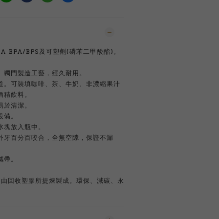
 BPA/BPS及可塑劑(磷苯二甲酸酯)。
。獨門製造工藝，經久耐用。
道。可裝填咖啡、茶、牛奶、非濃縮果汁
酒精飲料。
易於清潔。
設備。
冰塊放入瓶中。
外牙百分百咬合，全無空隙，保證不漏
攜帶。
。
原料是由回收塑膠所提煉製成。環保、減碳、永