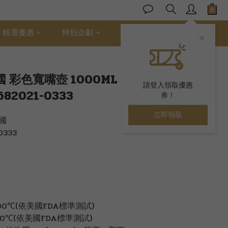
立即購買
精選優惠
特別企劃
ALLER 絲柔棉
美國 彩色寬嘴壺 1000ML
請登入領取優惠
82021-0333
券！
立即領取
美國
0333
00℃(依美國FDA標準測試)  
20℃(依美國FDA標準測試)