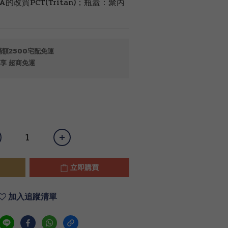
改質PCT(Tritan)；瓶蓋：聚丙
額2500宅配免運
享 超商免運
立即購買
加入追蹤清單