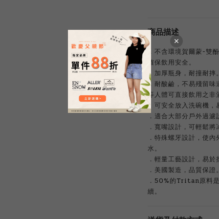
商品描述
．不含環境賀爾蒙-雙酚A
確保飲用安全。
．加厚瓶身，耐撞耐摔
．耐酸鹼，不易殘留味
等人體可直接飲用之非
．可安全放入洗碗機，
．適合大部分戶外過濾
．寬嘴設計，可輕鬆將
．特殊螺牙設計，使內
水。
．輕量工藝設計，易於
．美國製造，品質保證
．50%的Tritan
續。