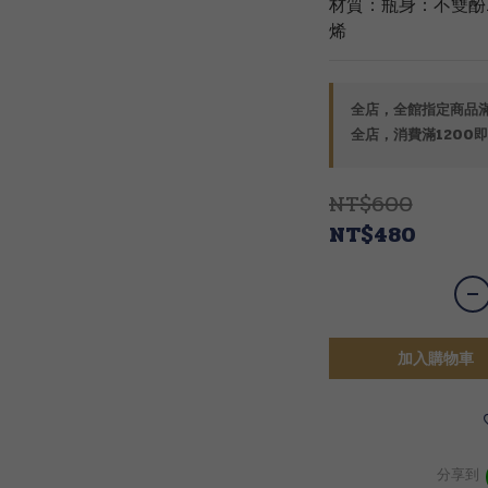
材質：瓶身：不雙酚A的
烯
全店，全館指定商品滿
全店，消費滿1200即
NT$600
NT$480
加入購物車
分享到