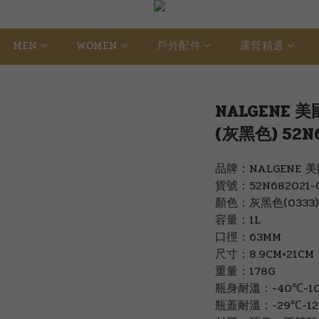
MEN
WOMEN
戶外配件
露營精選
NALGENE 
(灰黑色) 52N6
品牌：NALGENE 
貨號：52N682021-
顏色：灰黑色(0333)
容量：1L
口徑：63MM
尺寸：8.9CM×21CM
重量：178G
瓶身耐溫：-40℃-1
瓶蓋耐溫：-29℃-1