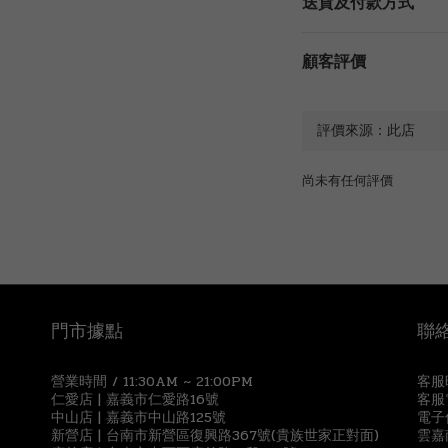
送貨及付款方式
顧客評價
尚未有任何評價
門市據點
聯
營業時間 / 11:30AM ~ 21:00PM
客服時
仁愛店 | 嘉義市仁愛路16號
客服電
中山店 | 嘉義市中山路125號
電子信
新營店 | 台南市新營區復興路367號(貴族世家正對面)
雲嘉