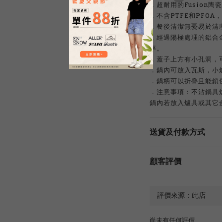
．超耐用的Fusion
．不含PTFE和PFO
．餐後清潔無憂易於清
．經過陽極處理的鋁合
率。
．蓋子上方有小孔洞，
．鍋內可放入瓦斯，小
．鍋柄可以折疊且能鎖
．注意事項：不沾鍋具
鍋內若放入爐具或其它
送貨及付款方式
顧客評價
尚未有任何評價