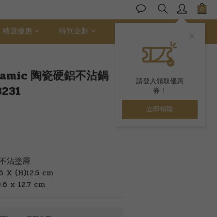
立即購買
精選優惠
特別企劃
ALLER 絲柔棉
eramic 陶瓷硬鋁不沾鍋
請登入領取優惠
3231
券！
立即領取
不沾塗層
 (H)12.5 cm
6 x 12.7 cm