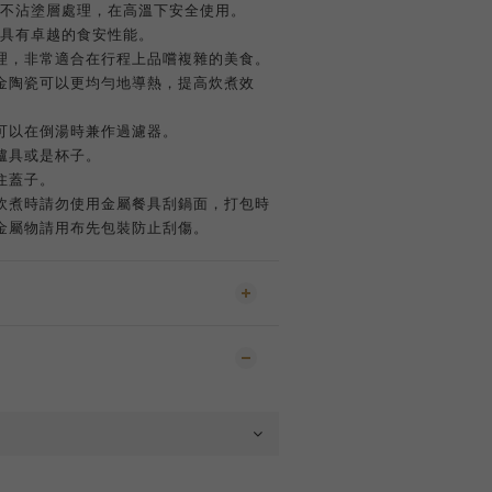
陶瓷不沾塗層處理，在高溫下安全使用。
A，具有卓越的食安性能。
理，非常適合在行程上品嚐複雜的美食。
金陶瓷可以更均勻地導熱，提高炊煮效
可以在倒湯時兼作過濾器。
爐具或是杯子。
住蓋子。
炊煮時請勿使用金屬餐具刮鍋面，打包時
金屬物請用布先包裝防止刮傷。