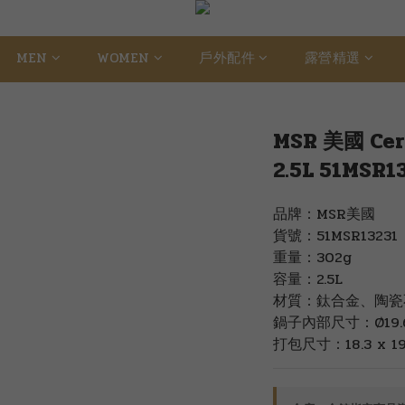
MEN
WOMEN
戶外配件
露營精選
MSR 美國 C
2.5L 51MSR1
品牌：MSR美國
貨號：51MSR13231
重量：302g
容量：2.5L
材質：鈦合金、陶瓷
鍋子內部尺寸：Ø19.6 X
打包尺寸：18.3 x 19.