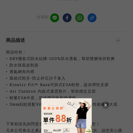
分享到
商品描述
商品特色：
• DRY襪套式防水結構-100%防水透氣，幫助雙腳保持乾爽
• 防水珠面皮鞋面
• 透氣網布內裡
• 風箱式鞋舌-防止碎石沙子進入
• Kinetic Fit™ Base可拆式EVA鞋墊，提供彈性支撐
• Air Cushion 內嵌式避震墊片，幫助穩定足部
• 輕量EVA中底，提供穩定性和舒適性
• 3mm刻紋搭配Vibram®MegaGrip全方位高性能橡膠大底
下單前請先詢問是否有貨，再下單付款唷~感謝您！
凡本公司售出之產品，皆享保固，服務保修不打折。請您安心購