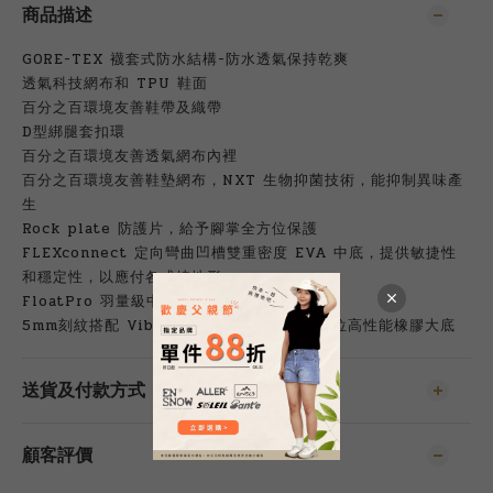
商品描述
GORE-TEX 襪套式防水結構-防水透氣保持乾爽
透氣科技網布和 TPU 鞋面
百分之百環境友善鞋帶及織帶
D型綁腿套扣環
百分之百環境友善透氣網布內裡
百分之百環境友善鞋墊網布，NXT 生物抑菌技術，能抑制異味產
生
Rock plate 防護片，給予腳掌全方位保護
FLEXconnect 定向彎曲凹槽雙重密度 EVA 中底，提供敏捷性
和穩定性，以應付各式崎地形
FloatPro 羽量級中底，提供絕佳回彈力
5mm刻紋搭配 Vibram® MegaGrip® 全方位高性能橡膠大底
送貨及付款方式
顧客評價