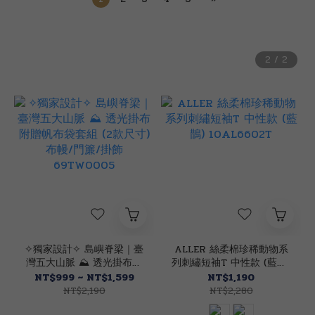
✧獨家設計✧ 島嶼脊梁｜臺
ALLER 絲柔棉珍稀動物系
灣五大山脈 ⛰︎ 透光掛布附
列刺繡短袖T 中性款 (藍鵲)
贈帆布袋套組 (2款尺寸) 布
10AL6602T
NT$999 ~ NT$1,599
NT$1,190
幔/門簾/掛飾 69TW0005
NT$2,190
NT$2,280