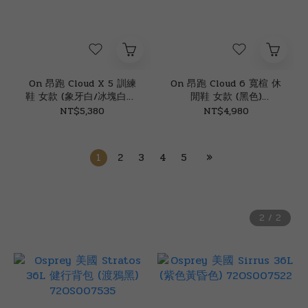
On 昂跑 Cloud X 5 訓練
On 昂跑 Cloud 6 寬楦 休
鞋 女款 (象牙白/冰塊白色)
閒鞋 女款 (黑色)
31ON060969
31ON361043
NT$5,380
NT$4,980
1
2
3
4
5
»