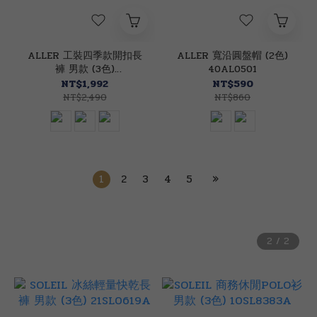
ALLER 工裝四季款開扣長
ALLER 寬沿圓盤帽 (2色)
褲 男款 (3色)
40AL0501
24AL59636A
NT$1,992
NT$590
NT$2,490
NT$860
1
2
3
4
5
»