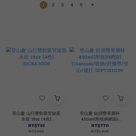
1
2
3
4
5
»
登山趣 山行雙飲吸管旋蓋
登山趣 鈦摺疊單層杯
水壺 18oz (4色)
450ml(附收納網袋)
52CBA3008
Titanium/收納/好攜帶/登
NT$792
NT$770
山/健行 52PTG11039
NT$990
NT$1,100