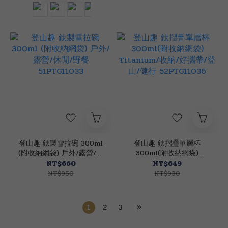
登山趣 鈦製雪拉碗 300ml
登山趣 鈦摺疊單層杯
(附收納網袋) 戶外/露營/休
300ml(附收納網袋)
閒/野餐 51PTG11033
Titanium/收納/好攜帶/登
NT$660
NT$649
山/健行 52PTG11036
NT$950
NT$930
1
2
3
»