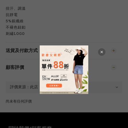
排汗、調溫
抗靜電
5%銀纖維
不褪色鈕釦
刺繡LOGO
送貨及付款方式
顧客評價
尚未有任何評價