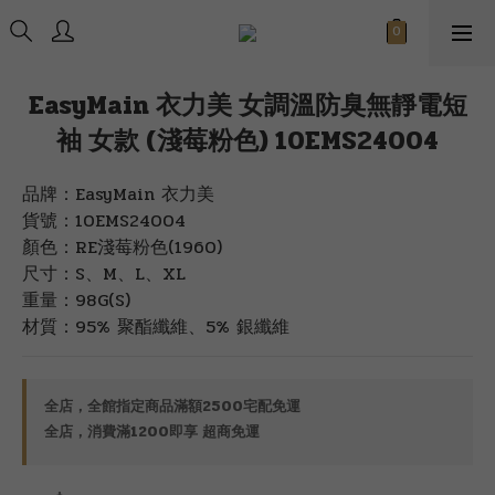
EasyMain 衣力美 女調溫防臭無靜電短
袖 女款 (淺莓粉色) 10EMS24004
品牌：EasyMain 衣力美
貨號：10EMS24004
顏色：RE淺莓粉色(1960)
尺寸：S、M、L、XL
重量：98G(S)
材質：95% 聚酯纖維、5% 銀纖維
全店，全館指定商品滿額2500宅配免運
全店，消費滿1200即享 超商免運