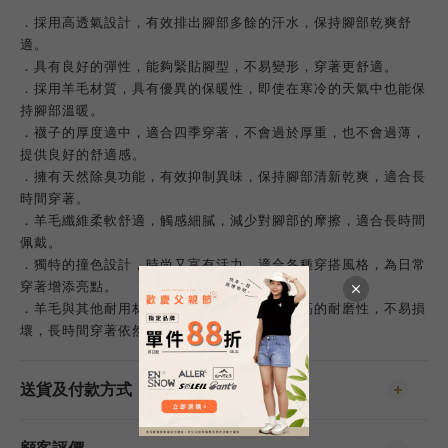
．採用高透氣設計，有效排出腳部多餘的汗水，保持腳部乾爽舒
適。
．具有良好的彈性，能夠緊貼腳型，不易變形，穿著更舒適。
．採用羊毛材質，具有優異的保暖性，即使在寒冷的天氣中也能保
持腳部溫暖。
．襪子的厚度適中，適合四季穿著，不會過於厚重，也不會過薄，
提供良好的舒適感。
．擁有天然除臭功能，有效抑制異味，保持腳部清新乾爽，適合長
時間穿著。
．羊毛纖維柔軟舒適，觸感細膩，減少對腳部的摩擦，適合長時間
佩戴。
．獨特的撞色設計，時尚又富有活力，適合各種穿搭風格，為日常
穿著增添亮點。
．羊毛與其他耐用材質的結合，使襪子具有更高的耐磨性，不易損
壞，長時間穿著依然保持良好狀態。
送貨及付款方式