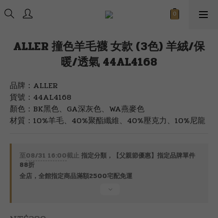
ALLER 撞色羊毛襪 女款 (3色) 羊絨/保
暖/透氣 44AL4168
品牌：ALLER
貨號：44AL4168
顏色：BK黑色、GA深灰色、WA燕麥色
材質：10%羊毛、40%聚酯纖維、40%壓克力、10%尼龍
至
08/31 16:00
截止
指定分類，【父親節優惠】指定品牌單件
88折
全店，全館指定商品滿額2500宅配免運