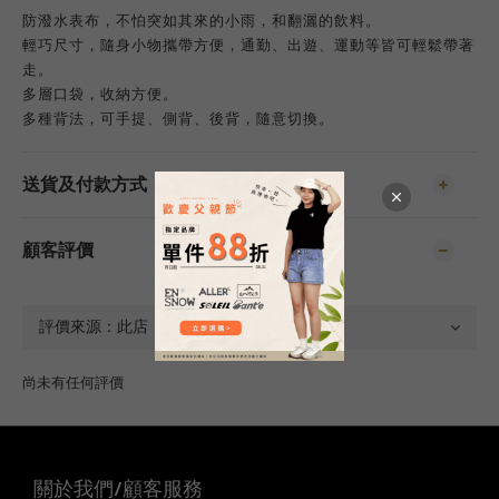
防潑水表布，不怕突如其來的小雨，和翻灑的飲料。
輕巧尺寸，隨身小物攜帶方便，通勤、出遊、運動等皆可輕鬆帶著
走。
多層口袋，收納方便。
多種背法，可手提、側背、後背，隨意切換。
送貨及付款方式
顧客評價
尚未有任何評價
關於我們/顧客服務