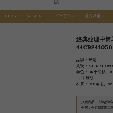
MEN
WOMEN
戶外配件
露營精選
經典紋理中筒羊
44CR241050
品牌：黎陽
貨號：44CR241050
顏色：BK千鳥格、B
BO字母紋
材質：15%羊毛、4
指定商品，人氣熱銷羊毛
全店，全館指定商品滿