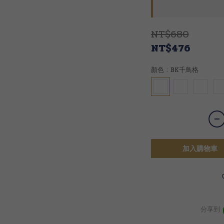
NT$680
NT$476
顏色
: BK千鳥格
加入購物車
分享到