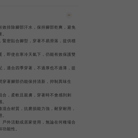
有效排除腳部汗水，保持腳部乾爽，避免
著。
，緊密貼合腳型，穿著不易滑落，提供穩
暖，即使在寒冷天氣下，仍能有效保護雙
。
配，適合四季穿著，不過厚也不過薄，提
間穿著腳部仍能保持清新，抑制異味生
。
混合，柔軟且親膚，穿著時不會感到刺
感。
維混合材質，抗磨損能力強，耐穿耐用，
態。
、戶外活動或居家使用，無論在何種場合
和功能性。