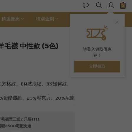
立即購買
精選優惠
特別企劃
ALLER 絲柔棉
毛襪 中性款 (5色)
請登入領取優惠
券！
立即領取
L方格紋、BM波浪紋、BN幾何紋、
5%聚酯纖維、20%壓克力、20%尼龍
襪買三送2 只要1111
額2500宅配免運