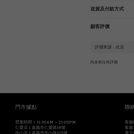
送貨及付款方式
顧客評價
尚未有任何評價
門市據點
聯
營業時間 / 11:30AM ~ 21:00PM
客服時
仁愛店 | 嘉義市仁愛路16號
客服電
中山店 | 嘉義市中山路125號
電子信