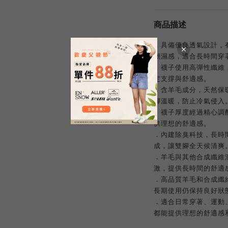
商品描述
．具備優良透氣設計，
潮濕感，適合長時間穿
．襪子使用高彈性纖維
定支撐與舒適感。
．含羊毛成分，天然保
腳溫暖，防止冷氣侵入
．襪子厚度經過精心調
供理想的舒適感。
．內建除臭科技，長時
成，讓雙腳全天候清爽
．羊毛與其他合成纖維
激，提供長時間的舒適
．高品質羊毛和合成纖
長期使用仍保持良好狀
．適合日常穿著、運動
都能提供理想的舒適感