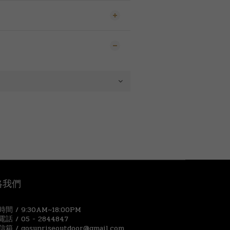
絡我們
間 / 9:30AM~18:00PM
話 / 05 - 2844847
箱 / gosunriseoutdoor@gmail.com