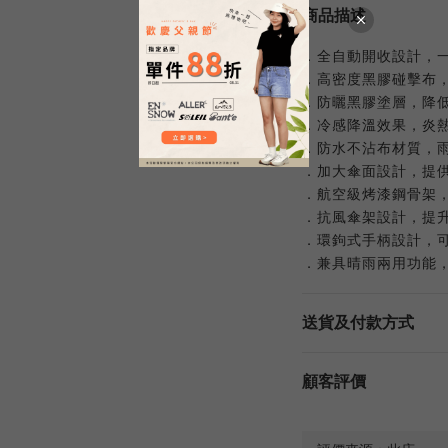
商品描述
．全自動開收設計，
．高密度黑膠碰擊布
．防曬黑膠塗層，降
．冷感降溫效果，炎
．防水不沾布材質，
．加大傘面設計，提
．航空級烤漆鋼骨架
．抗風傘架設計，提
．環鉤式手柄設計，
．兼具晴雨兩用功能
送貨及付款方式
顧客評價