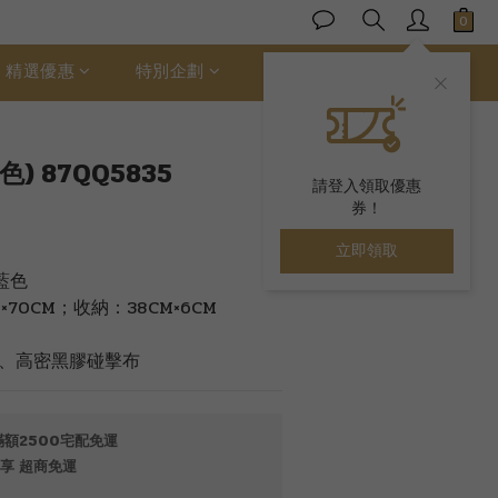
立即購買
精選優惠
特別企劃
ALLER 絲柔棉
) 87QQ5835
請登入領取優惠
券！
立即領取
藍色
70CM；收納：38CM×6CM
、高密黑膠碰擊布
額2500宅配免運
享 超商免運