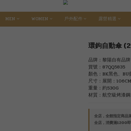
MEN
WOMEN
戶外配件
露營精選
環鉤自動傘 (2色
品牌：黎陽自有品牌
貨號：87QQ5835
顏色：BK黑色、BU
尺寸：展開：106CM×
重量：約530G
材質：航空級烤漆鋼
全店，全館指定商品滿
全店，消費滿1200即