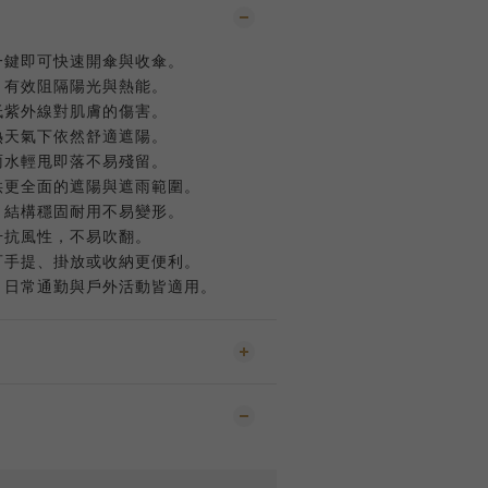
一鍵即可快速開傘與收傘。
，有效阻隔陽光與熱能。
低紫外線對肌膚的傷害。
熱天氣下依然舒適遮陽。
雨水輕甩即落不易殘留。
供更全面的遮陽與遮雨範圍。
，結構穩固耐用不易變形。
升抗風性，不易吹翻。
可手提、掛放或收納更便利。
，日常通勤與戶外活動皆適用。