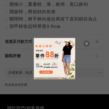
．體積小，重量輕，薄，耐用，剪口鋒利
．開啟時，將按鈕向前推
．關閉時，將手柄向後拉再按下直到鎖住為止
．
指甲鉗收起時厚度0.5cm
送貨及付款方式
顧客評價
尚未有任何評價
關於我們/顧客服務