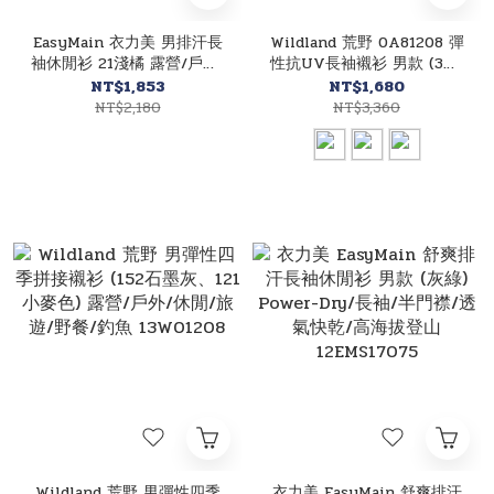
EasyMain 衣力美 男排汗長
Wildland 荒野 0A81208 彈
袖休閒衫 21淺橘 露營/戶外/
性抗UV長袖襯衫 男款 (3色)
休閒/旅遊/野餐/釣魚
登山/休閒/旅行/旅遊/居家
NT$1,853
NT$1,680
12EMS13071
休閒 13W81208
NT$2,180
NT$3,360
Wildland 荒野 男彈性四季
衣力美 EasyMain 舒爽排汗