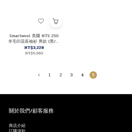
Smartwool 美國 NTS 250
羊毛印花長袖衫 男款 (黑/淺
灰) 美麗諾/保暖/排汗透氣
NT$3,228
12SW601007
NT$5,380
1
2
3
4
5
關於我們/顧客服務
商店介紹
訂購須知