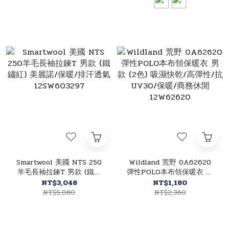
Smartwool 美國 NTS 250
Wildland 荒野 0A62620
羊毛長袖拉鍊T 男款 (鐵鏽
彈性POLO本布領保暖衣 男
紅) 美麗諾/保暖/排汗透氣
款 (2色) 吸濕快乾/高彈性/
NT$3,048
NT$1,180
12SW603297
抗UV30/保暖/商務休閒
NT$5,080
NT$2,360
12W62620